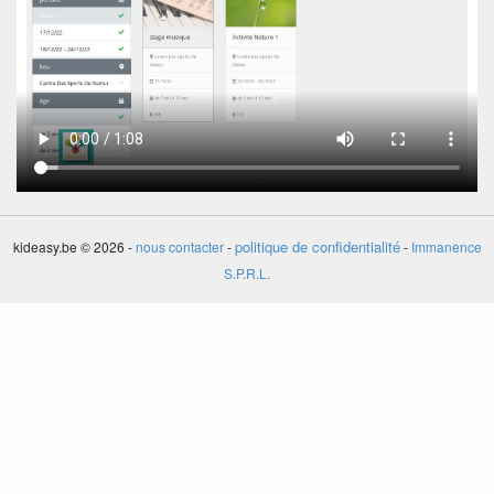
politique de confidentialité
kideasy.be © 2026 -
nous contacter
-
-
Immanence
S.P.R.L.